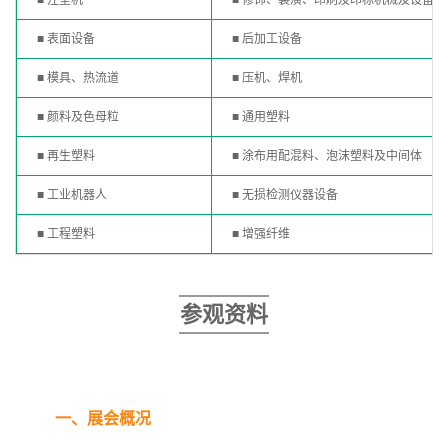
■ 注塑机
■ 修饰、装潢、印刷及印标机械及设备
■ 表面设备
■ 后加工设备
■ 模具、热流道
■ 压机、焊机
■ 颜料及色母粒
■ 通用塑料
■ 再生塑料
■ 涂布用配混料、泡沫塑料及中间体
■ 工业机器人
■ 无损检测仪器设备
■ 工程塑料
■ 增强纤维
参观资料
一、展会概况