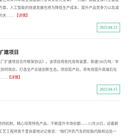
望在未来10年给全球能源行业带来巨大变革。一方面，随着支撑人工智能
方面，人工智能的快速发展也将为降低生产成本、提升产品竞争力以及减
.....
【详情】
2025-04-23
扩建项目
厂扩建项目合作框架协议》。该项目将依托现有装置，新建180万吨／年
化协同效应，打造全产业链创新生态。项目投产后，将有效提升高端石化
...
【详情】
2025-04-15
协同机制，精心培育特色产品，不断提升市场份额——11月20日，迎着朝
工艺工程师袁千里自豪地对记者说：“咱们开的汽车的轮胎内胎和远处一