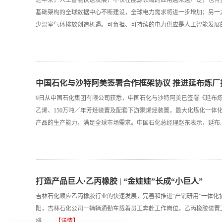
近年来，人工智能快速发展，不仅在能源领域的应用越来越广泛，也有
基础架构的全球数据中心不断建设，全球电力需求将进一步增加；另一
少温室气体排放创造机遇。可负担、可持续的电力供应是人工智能发展的关....
中国石化与沙特阿美签署合作框架协议 推进延布炼厂
9日从中国石化集团有限公司获悉，中国石化与沙特阿美已签署《延布炼
乙烯、150万吨／年芳烃装置及配套下游聚烯烃装置，最大化炼化一体
产品的生产能力，满足全球市场需求。中国石化总经理赵东表示，延布......
打造产品巨人·乙丙橡胶 | “金娃娃”长成“小巨人”
吉林石化顺应乙丙橡胶行业的快速发展，完善和推进“产销研用”一体化
阳，吉林石化公司一辆辆通勤车载着员工奔赴工作岗位。乙丙橡胶装置
排.........
【详情】