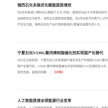
锦西石化多路优化赋能提质增效
仅6月份就减少燃料动力费超千万元7月初，锦西石化处于大检修后的
品结构优化为抓手，深挖企业提质增效潜能。仅6月份就节约蒸汽1.8万
产优化方面，锦西石化生产运行部积极组织2套催化装置负责人与.........
宁夏石化NX80G聚丙烯树脂催化剂实现国产化替代
6月3日记者获悉，宁夏石化公司采用国产催化剂生产的首批NX80G
国产化替代后，NX80G聚丙烯树脂催化剂采购周期从150天缩短至30天
双优性能，是国内快餐.........
【详情】
人工智能提速全球能源行业变革