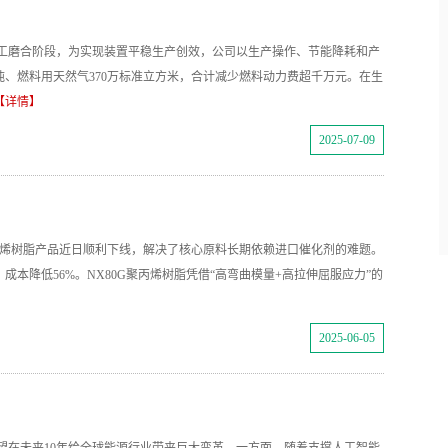
开工磨合阶段，为实现装置平稳生产创效，公司以生产操作、节能降耗和产
吨、燃料用天然气370万标准立方米，合计减少燃料动力费超千万元。在生
【详情】
2025-07-09
聚丙烯树脂产品近日顺利下线，解决了核心原料长期依赖进口催化剂的难题。
，成本降低56%。NX80G聚丙烯树脂凭借“高弯曲模量+高拉伸屈服应力”的
2025-06-05