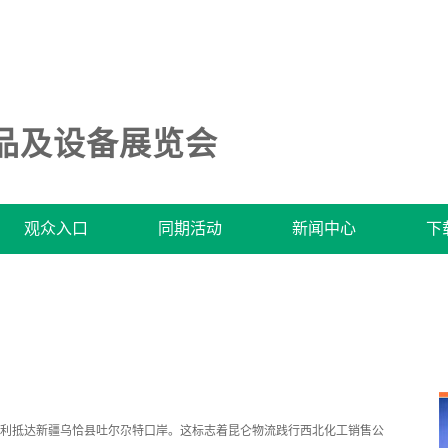
品及设备展览会
观众入口
同期活动
新闻中心
下
车辆顺利抵达新疆乌恰县吐尔尕特口岸。这标志着昆仑物流践行西北化工销售公