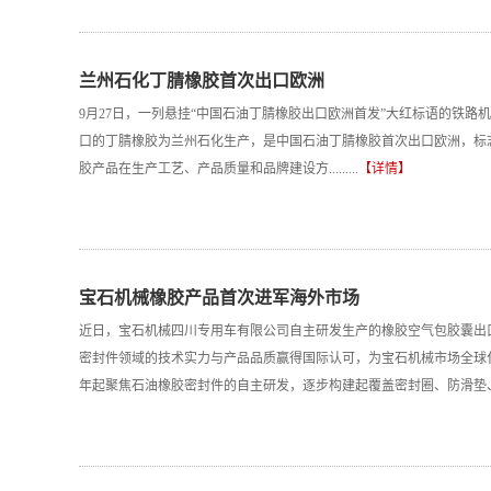
兰州石化丁腈橡胶首次出口欧洲
9月27日，一列悬挂“中国石油丁腈橡胶出口欧洲首发”大红标语的铁
口的丁腈橡胶为兰州石化生产，是中国石油丁腈橡胶首次出口欧洲，标
胶产品在生产工艺、产品质量和品牌建设方.........
【详情】
宝石机械橡胶产品首次进军海外市场
近日，宝石机械四川专用车有限公司自主研发生产的橡胶空气包胶囊出
密封件领域的技术实力与产品品质赢得国际认可，为宝石机械市场全球化
年起聚焦石油橡胶密封件的自主研发，逐步构建起覆盖密封圈、防滑垫、.....