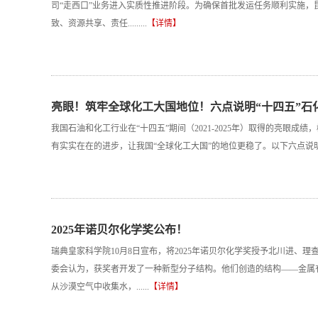
司“走西口”业务进入实质性推进阶段。为确保首批发运任务顺利实施，
致、资源共享、责任.........
【详情】
亮眼！筑牢全球化工大国地位！六点说明“十四五”石
我国石油和化工行业在“十四五”期间（2021-2025年）取得的亮眼
有实实在在的进步，让我国“全球化工大国”的地位更稳了。以下六点说明“十四
2025年诺贝尔化学奖公布！
瑞典皇家科学院10月8日宣布，将2025年诺贝尔化学奖授予北川进、理
委会认为，获奖者开发了一种新型分子结构。他们创造的结构——金属
从沙漠空气中收集水，......
【详情】