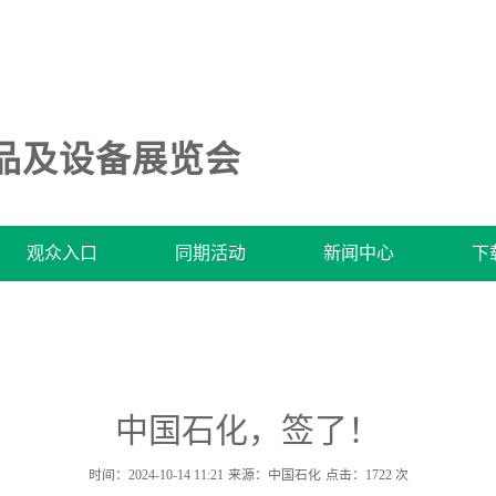
品及设备展览会
观众入口
同期活动
新闻中心
下
中国石化，签了！
时间：2024-10-14 11:21
来源：中国石化
点击：
1722
次