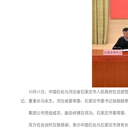
10月11日，中国石化与河北省石家庄市人民政府在总
记、董事长马永生，河北省委常委、石家庄市委书记张超超
集团公司党组成员、副总经理吕亮功，石家庄市委常委
双方在会谈时互致感谢，表示中国石化与石家庄市具有