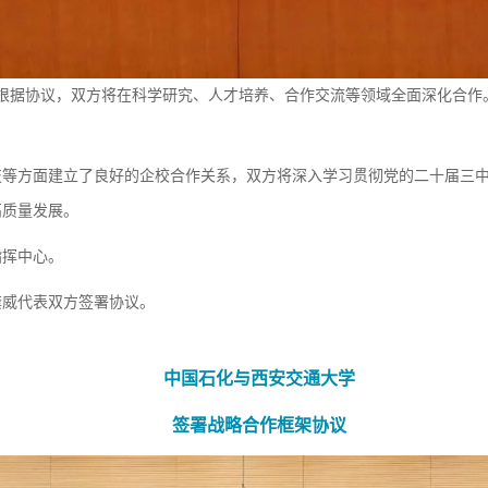
。根据协议，双方将在科学研究、人才培养、合作交流等领域全面深化合
技等方面建立了良好的企校合作关系，双方将深入学习贯彻党的二十届三
高质量发展。
指挥中心。
龚威代表双方签署协议。
中国石化与西安交通大学
签署战略合作框架协议