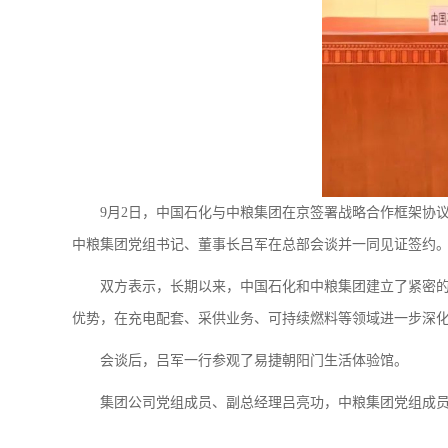
9月2日，中国石化与中粮集团在京签署战略合作框架协
中粮集团党组书记、董事长吕军在总部会谈并一同见证签约
双方表示，长期以来，中国石化和中粮集团建立了紧密
优势，在充电配套、采供业务、可持续燃料等领域进一步深
会谈后，吕军一行参观了易捷朝阳门生活体验馆。
集团公司党组成员、副总经理吕亮功，中粮集团党组成