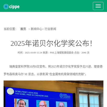
Toggle
Navigat
当前位置：
首页
> 新闻中心> 行业新闻
2025年诺贝尔化学奖公布！
时间：2025-10-09 15:24
来源：PRE上海塑胶展组委会
点击：
2046
次
瑞典皇家科学院10月8日宣布，将2025年诺贝尔化学奖授予北川进、理查德·
罗布森和奥马尔·M·亚吉，以表彰其“在金属有机骨架领域的贡献”。