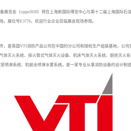
技术装备展览会（cippe2020）将在上海新国际博览中心与第十二届上海
场，展位号E3776，欢迎行业企业莅临展会现场参观。
市，是英国VTI消防产品公司在中国的分公司和授权生产组装基地，公司在中国
12全氟已酮气体灭火系统、探火管式气体灭火设备、机床气体灭火系统、厨房灭
舱室喷淋系统、机舱全喷淋水雾系统。是一家专业从事消防设备的设计制