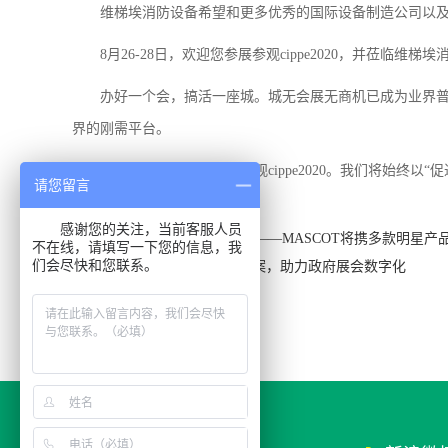
维梯埃消防设备希望和更多优秀的国际设备制造公司以
8月26-28日，欢迎您参展参观cippe2020，并莅临维
办好一个会，搞活一座城。城无会展无商机已成为业界
界的刚需平台。
欢迎国内外企业参展、参观cippe2020。我们将始终
请您留言
感谢您的关注，当前客服人员
上一篇：调节阀专业制造厂商——MASCOT将携多款明星产
不在线，请填写一下您的信息，我
们会尽快和您联系。
下一篇：振威“会展云”解决方案，助力政府展会数字化