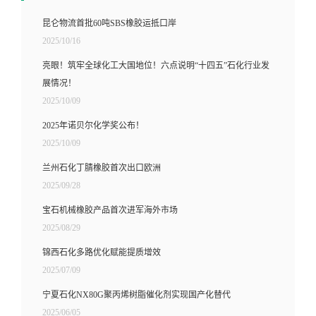
昆仑物流首批60吨SBS橡胶运抵口岸
2025/10/16
亮眼！筑牢全球化工大国地位！六点说明“十四五”石化行业发
展情况！
2025/10/09
2025年诺贝尔化学奖公布！
2025/10/09
兰州石化丁腈橡胶首次出口欧洲
2025/09/28
宝石机械橡胶产品首次进军海外市场
2025/08/29
锦西石化多路优化赋能提质增效
2025/07/09
宁夏石化NX80G聚丙烯树脂催化剂实现国产化替代
2025/06/05