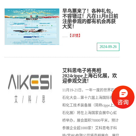
早鸟票来了！各种礼包，
不容错过！凡在11月8日前
注册参观的都有机会再获
大奖！
......
【详情】
2024-09-26
艾科思电子将亮相
2024cippe上海石化展，欢
迎参观交流！
11月19-21日，一年一度的世界石油
石化大会—第十六届上海国际石油
和化工技术装备展（简称cippe上海
石化展）将在上海国家会展中心虹
桥举办，展会面积70000平米，预计
参展企业超1000家！艾科思电子科
技(常州)有限公司将亮相展会。展位