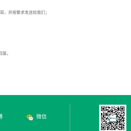
容，并按要求发送给我们；
回复。
博
微信