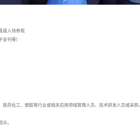
直接入场参观
子会刊等）
、医药化工、塑胶等行业或相关应用领域管理人员、技术研发人员或采购人
观众。