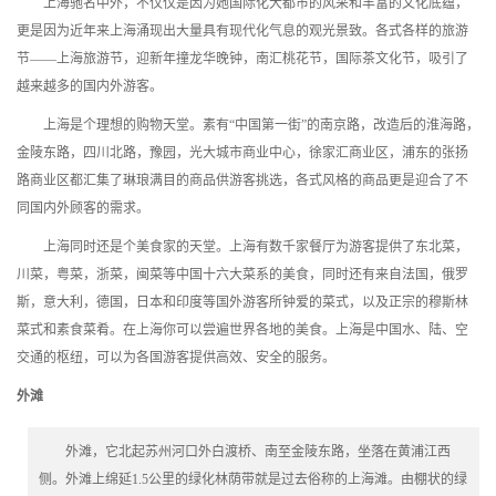
上海驰名中外，不仅仅是因为她国际化大都市的风采和丰富的文化底蕴，
更是因为近年来上海涌现出大量具有现代化气息的观光景致。各式各样的旅游
节——上海旅游节，迎新年撞龙华晚钟，南汇桃花节，国际茶文化节，吸引了
越来越多的国内外游客。
上海是个理想的购物天堂。素有“中国第一街”的南京路，改造后的淮海路，
金陵东路，四川北路，豫园，光大城市商业中心，徐家汇商业区，浦东的张扬
路商业区都汇集了琳琅满目的商品供游客挑选，各式风格的商品更是迎合了不
同国内外顾客的需求。
上海同时还是个美食家的天堂。上海有数千家餐厅为游客提供了东北菜，
川菜，粤菜，浙菜，闽菜等中国十六大菜系的美食，同时还有来自法国，俄罗
斯，意大利，德国，日本和印度等国外游客所钟爱的菜式，以及正宗的穆斯林
菜式和素食菜肴。在上海你可以尝遍世界各地的美食。上海是中国水、陆、空
交通的枢纽，可以为各国游客提供高效、安全的服务。
外滩
外滩，它北起苏州河口外白渡桥、南至金陵东路，坐落在黄浦江西
侧。外滩上绵延1.5公里的绿化林荫带就是过去俗称的上海滩。由棚状的绿