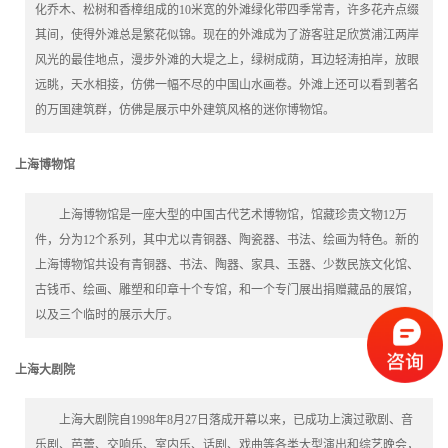
化乔木、松树和香樟组成的10米宽的外滩绿化带四季常青，许多花卉点缀
其间，使得外滩总是繁花似锦。现在的外滩成为了游客驻足欣赏浦江两岸
风光的最佳地点，漫步外滩的大堤之上，绿树成荫，耳边轻涛拍岸，放眼
远眺，天水相接，仿佛一幅不尽的中国山水画卷。外滩上还可以看到著名
的万国建筑群，仿佛是展示中外建筑风格的迷你博物馆。
上海博物馆
上海博物馆是一座大型的中国古代艺术博物馆，馆藏珍贵文物12万
件，分为12个系列，其中尤以青铜器、陶瓷器、书法、绘画为特色。新的
上海博物馆共设有青铜器、书法、陶器、家具、玉器、少数民族文化馆、
古钱币、绘画、雕塑和印章十个专馆，和一个专门展出捐赠藏品的展馆，
以及三个临时的展示大厅。
上海大剧院
上海大剧院自1998年8月27日落成开幕以来，已成功上演过歌剧、音
乐剧、芭蕾、交响乐、室内乐、话剧、戏曲等各类大型演出和综艺晚会，