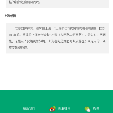
挂的铜铃还会随风而鸣。
上海老街
若要回眸往昔，探究旧上海，“上海老街”将带你穿越时光隧道，回到
100年前。重建的上海老街全长825米（人民路—河南路），分为东、西两
段，东段从人民路到馆驿路。上海老街是豫园商业旅游区东西走向的一条
重要景观通道。
联系我们
新浪微博
微信