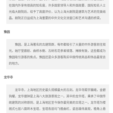
在国内外享有很高的知名度，许多国家领导人和外国政要、国际知名人士
光临大剧院后，给予了高度评价，认为上海大剧院是建筑与艺术的完美结
晶。剧院正日益成为上海重要的中外文化交流窗口和艺术沟通的桥梁。
豫园
豫园，是上海著名的古建筑群，每年都吸引了大量的中外游客前往观
光。她厅堂廊舫、曲桥水榭、古树名花参差错落、掩映有致，这些都成为
豫园吸引游客的焦点。豫园还是众多游客购买中国传统商品和饰品最常去
的地方。
龙华寺
龙华寺，上海地区历史最久规模最大的古刹。龙华寺殿宇巍峨，金碧
钩耀，龙华撞钟是上海八大旅游景观之一。其中的龙华塔，秉承了中国传
统建筑的对称原则，是上海地区至今保存最完美的古塔之一。龙华塔为楼
阁式七层八面砖木宝塔，宝塔各层均飞檐曲栏，姿态雄伟美观，檐角上悬