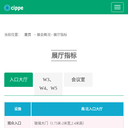
Toggle
Navigat
当前位置：
首页
> 展会概况> 展厅指标
展厅指标
入口大厅
W3、
会议室
W4、W5
设施
南/北入口大厅
观众入口
玻璃大门（1.75米-2米宽,2.4米高）