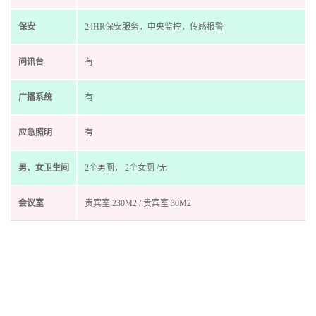
保安
24HR保安服务，中央监控，传感报警
问讯台
有
广播系统
有
应急照明
有
男、女卫生间
2个男厕， 2个女厕 /无
会议室
贵宾室 230M2 / 贵宾室 30M2