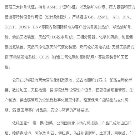
管理三大体系认证，持有 ASME U 证和S证，以及锅炉A/B 级、压力容器和压力
管道等特种设备许可证（设计及制造），严格遵循 GB、ASME、 API、DIN、
GOST、DOSH、DNV等国内及国际标准为客户提供各类加热炉、导热油炉系
统、余热回收装置、天然气TEG脱水系 统、三相分离器、化学加药撬、制氢储
氢提氦装置、天然气净化及天然气液化装置、燃气轮机发电机组+无机工质闭式
循 环橇装发电系统、CCUS（绿色二氧化碳加氢制航煤）等能源装备和工艺
包。
公司在邯郸建有两大智能化制造基地，总占地面积11万㎡，配备自动化焊
接、数控加工、无损检测、智能喷涂等 全套生产设备，搭建覆盖项目管理、生
产制造、供应链管理的全流程数字化管理体系，稳定保障产能输出与交付周
期，满 足国际客户对品质、安全与环保的严格要求。
依托国家“一带一路”战略，公司国际化市场布局成熟，产品已成功出口印
尼、哈萨克斯坦、阿尔及 利亚、伊拉克、乌兹别克斯坦、土耳其、阿联酋、乍